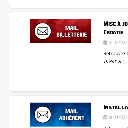
Mise à j
Croatie
le 02/02/
Retrouvez l
suivante :
Installa
le 01/02/