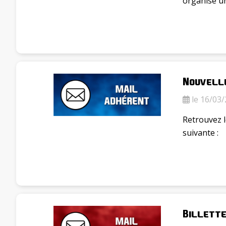
organisé u
Nouvell
le 16/03/
Retrouvez l
suivante :
Billette