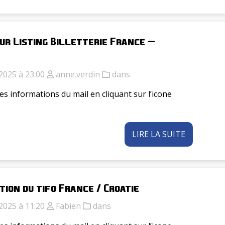
our Listing Billetterie France –
2025 à 23:00
anne.verdin
dans
es informations du mail en cliquant sur l’icone
LIRE LA SUITE
tion du tifo France / Croatie
2025 à 11:20
Fabien
dans